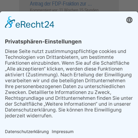
Antrag der FDP-Fraktion zur …
Kommentiert vor:
11 Wochen 15 Stunden
Wenn Sie schnell entscheiden, wird das
Objekt …
Bahnübergang Rüdesheim
Kommentiert vor:
26 Wochen 2 Tage
Sperrung für Wassersportler schlägt hohe
Wellen
Sperrung der Stillgewässer
Kommentiert vor:
1 Jahr 50 Wochen
Literarischer Rückblick
Alte Schule
Kommentiert vor:
3 Jahre 18 Wochen
Abschaltung der Straßenbeleuchtung
Abschaltung der Strassenbeleuchtung
Kommentiert vor:
3 Jahre 29 Wochen