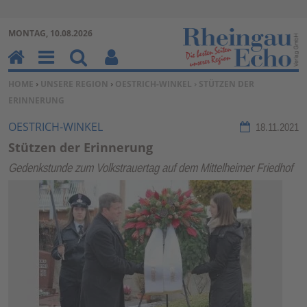
Zur Navigation springen ↓
MONTAG, 10.08.2026
Zum Inhalt springen ↓
H
M
Su
Be
SIE BEFINDEN SICH HIER:
HOME
›
UNSERE REGION
›
OESTRICH-WINKEL
› STÜTZEN DER
o
en
ch
nu
ERINNERUNG
m
u
en
tz
e
erf
OESTRICH-WINKEL
18.11.2021
un
Stützen der Erinnerung
kti
Gedenkstunde zum Volkstrauertag auf dem Mittelheimer Friedhof
on
en