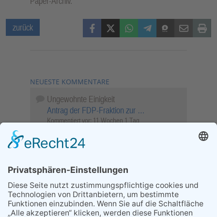
Paper-Archiv.
Facebook
X (Twitter)
WhatsApp
Telegram
Threema
Mail
Print
zurück
NEUESTE KOMMENTARE
Ungewohnte Einigkeit
Antrag der FDP-Fraktion zur …
Kommentiert vor:
11 Wochen 1 Tag
Wenn Sie schnell entscheiden, wird das
Objekt …
Bahnübergang Rüdesheim
Kommentiert vor:
26 Wochen 2 Tage
Sperrung für Wassersportler schlägt hohe
Wellen
Sperrung der Stillgewässer
Kommentiert vor:
1 Jahr 50 Wochen