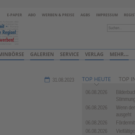
Zur Navigation springen ↓
E-PAPER
ABO
WERBEN & PREISE
AGBS
IMPRESSUM
REGIS
Zum Inhalt springen ↓
MINBÖRSE
GALERIEN
SERVICE
VERLAG
MEHR…
TOP HEUTE
TOP I
31.08.2023
06.08.2026
Bilderbuc
Stimmun
06.08.2026
Wenn dem
ausgeht
06.08.2026
Fördermit
06.08.2026
Vielfälti