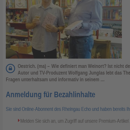
Oestrich. (ma) –
Wie definiert man Weinort? Ist nicht 
Autor und TV-Produzent Wolfgang Junglas lebt das Th
Fragen unterhaltsam und informativ in seinem …
Anmeldung für Bezahlinhalte
Sie sind Online-Abonnent des Rheingau Echo und haben bereits I
Melden Sie sich an, um Zugriff auf unsere Premium-Artike