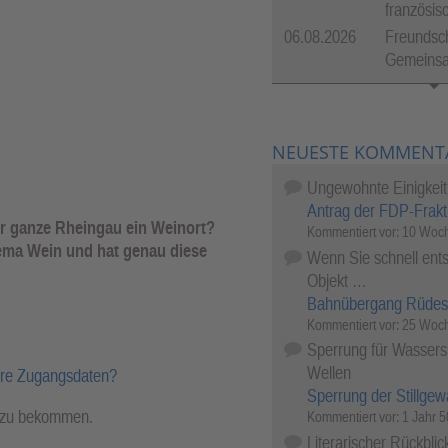
französis
06.08.2026
Freundsch
Gemeinsam
NEUESTE KOMMENT
Ungewohnte Einigkeit
Antrag der FDP-Frakt
der ganze Rheingau ein Weinort?
Kommentiert vor:
10 Woch
ema Wein und hat genau diese
Wenn Sie schnell ents
Objekt …
Bahnübergang Rüdes
Kommentiert vor:
25 Woch
Sperrung für Wassersp
Wellen
hre Zugangsdaten?
Sperrung der Stillgew
l zu bekommen.
Kommentiert vor:
1 Jahr 
Literarischer Rückblic