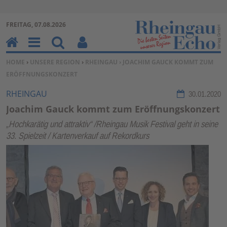
Zur Navigation springen ↓
FREITAG, 07.08.2026
Zum Inhalt springen ↓
H
M
Su
Be
SIE BEFINDEN SICH HIER:
HOME
›
UNSERE REGION
›
RHEINGAU
› JOACHIM GAUCK KOMMT ZUM
o
en
ch
nu
ERÖFFNUNGSKONZERT
m
u
en
tz
e
erf
RHEINGAU
30.01.2020
un
Joachim Gauck kommt zum Eröffnungskonzert
kti
„Hochkarätig und attraktiv“ /Rheingau Musik Festival geht in seine
on
33. Spielzeit / Kartenverkauf auf Rekordkurs
en