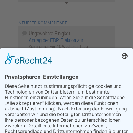
NEUESTE KOMMENTARE
Ungewohnte Einigkeit
Antrag der FDP-Fraktion zur …
Kommentiert vor:
10 Wochen 5 Tage
Wenn Sie schnell entscheiden, wird das
Objekt …
Bahnübergang Rüdesheim
Kommentiert vor:
25 Wochen 6 Tage
Sperrung für Wassersportler schlägt hohe
Wellen
Sperrung der Stillgewässer
Kommentiert vor:
1 Jahr 50 Wochen
Literarischer Rückblick
Alte Schule
Kommentiert vor:
3 Jahre 18 Wochen
Abschaltung der Straßenbeleuchtung