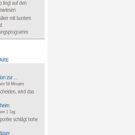
 liegt auf den
eswiesen
siker mit buntem
d
tungsprogramm
ARE
ion zur …
en 56 Minuten
cheiden, wird das
heim
en 1 Tag
ortler schlägt hohe
ässer