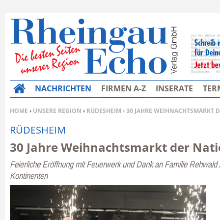
NACHRICHTEN
FIRMEN A-Z
INSERATE
TER
H
o
SIE BEFINDEN SICH HIER:
HOME
›
UNSERE REGION
›
RÜDESHEIM
› 30 JAHRE WEIHNACHTSMARKT 
m
RÜDESHEIM
e
30 Jahre Weihnachtsmarkt der Nat
Feierliche Eröffnung mit Feuerwerk und Dank an Familie Rehwald 
Kontinenten