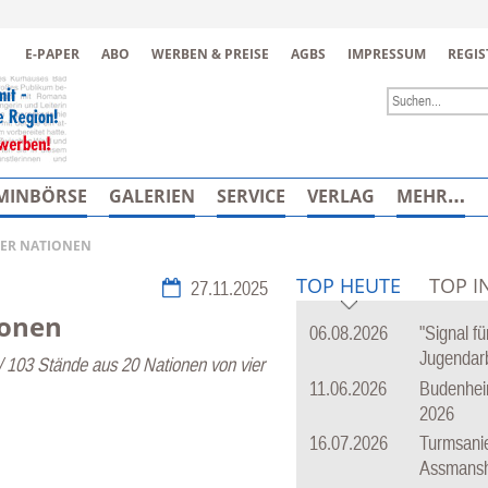
Zur Navigation springen ↓
E-PAPER
ABO
WERBEN & PREISE
AGBS
IMPRESSUM
REGIS
Zum Inhalt springen ↓
MINBÖRSE
GALERIEN
SERVICE
VERLAG
MEHR…
DER NATIONEN
TOP HEUTE
TOP I
27.11.2025
ionen
06.08.2026
"Signal f
Jugendarb
/ 103 Stände aus 20 Nationen von vier
11.06.2026
Budenhei
2026
16.07.2026
Turmsanie
Assmans