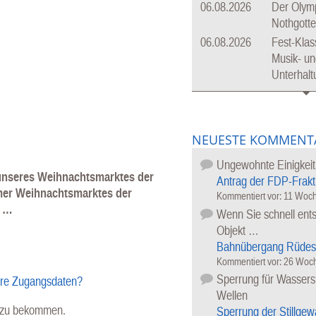
06.08.2026
Der Olymp
Nothgott
06.08.2026
Fest-Klas
Musik- un
Unterhal
NEUESTE KOMMENT
Ungewohnte Einigkeit
 unseres Weihnachtsmarktes der
Antrag der FDP-Frakt
mer Weihnachtsmarktes der
Kommentiert vor:
11 Woch
h …
Wenn Sie schnell ents
Objekt …
Bahnübergang Rüdes
Kommentiert vor:
26 Woch
Sperrung für Wassersp
hre Zugangsdaten?
Wellen
l zu bekommen.
Sperrung der Stillgew