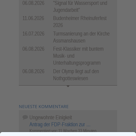
06.08.2026
"Signal für Wassersport und
Jugendarbeit"
11.06.2026
Budenheimer Rheinuferfest
2026
16.07.2026
Turmsanierung an der Kirche
Assmanshausen
06.08.2026
Fest-Klassiker mit buntem
Musik- und
Unterhaltungsprogramm
06.08.2026
Der Olymp liegt auf den
Nothgotteswiesen
NEUESTE KOMMENTARE
Ungewohnte Einigkeit
Antrag der FDP-Fraktion zur …
Kommentiert vor:
11 Wochen 33 Minuten