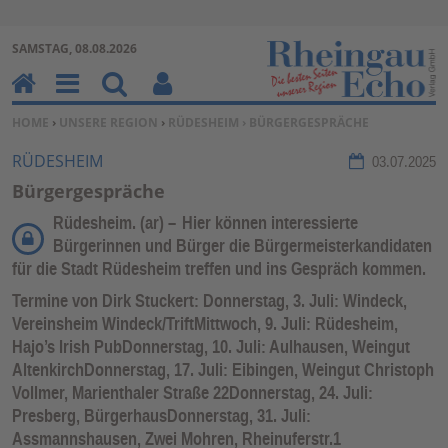
Zur Navigation springen ↓
SAMSTAG, 08.08.2026
Zum Inhalt springen ↓
H
M
Su
Be
SIE BEFINDEN SICH HIER:
HOME
›
UNSERE REGION
›
RÜDESHEIM
› BÜRGERGESPRÄCHE
o
en
ch
nu
m
u
en
tz
RÜDESHEIM
03.07.2025
e
erf
Bürgergespräche
un
Rüdesheim. (ar) –
Hier können interessierte
kti
Bürgerinnen und Bürger die Bürgermeisterkandidaten
on
für die Stadt Rüdesheim treffen und ins Gespräch kommen.
en
Termine von Dirk Stuckert: Donnerstag, 3. Juli: Windeck,
Vereinsheim Windeck/TriftMittwoch, 9. Juli: Rüdesheim,
Hajo’s Irish PubDonnerstag, 10. Juli: Aulhausen, Weingut
AltenkirchDonnerstag, 17. Juli: Eibingen, Weingut Christoph
Vollmer, Marienthaler Straße 22Donnerstag, 24. Juli:
Presberg, BürgerhausDonnerstag, 31. Juli:
Assmannshausen, Zwei Mohren, Rheinuferstr.1