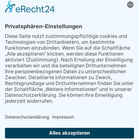
Wenn Sie schnell entscheiden, wird das
Objekt …
Bahnübergang Rüdesheim
Kommentiert vor:
26 Wochen 1 Tag
Sperrung für Wassersportler schlägt hohe
Wellen
Sperrung der Stillgewässer
Kommentiert vor:
1 Jahr 50 Wochen
Literarischer Rückblick
Alte Schule
Kommentiert vor:
3 Jahre 18 Wochen
Abschaltung der Straßenbeleuchtung
Abschaltung der Strassenbeleuchtung
Kommentiert vor:
3 Jahre 29 Wochen
NACH OBEN