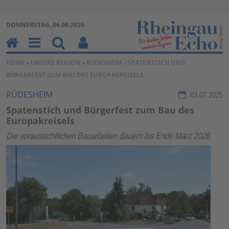
Zur Navigation springen ↓
DONNERSTAG, 06.08.2026
Zum Inhalt springen ↓
H
M
Su
Be
SIE BEFINDEN SICH HIER:
HOME
›
UNSERE REGION
›
RÜDESHEIM
› SPATENSTICH UND
o
en
ch
nu
BÜRGERFEST ZUM BAU DES EUROPAKREISELS
m
u
en
tz
e
erf
RÜDESHEIM
03.07.2025
un
Spatenstich und Bürgerfest zum Bau des
kti
Europakreisels
on
Die voraussichtlichen Bauarbeiten dauern bis Ende März 2026
en