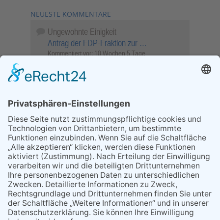
NEUESTE KOMMENTARE
Ungewohnte Einigkeit
Antrag der FDP-Fraktion zur …
Kommentiert vor:
10 Wochen 5 Tage
Wenn Sie schnell entscheiden, wird das
Objekt …
Bahnübergang Rüdesheim
Kommentiert vor:
25 Wochen 6 Tage
Sperrung für Wassersportler schlägt hohe
Wellen
Sperrung der Stillgewässer
Kommentiert vor:
1 Jahr 50 Wochen
Literarischer Rückblick
Alte Schule
Kommentiert vor:
3 Jahre 18 Wochen
Abschaltung der Straßenbeleuchtung
Abschaltung der Strassenbeleuchtung
Kommentiert vor:
3 Jahre 29 Wochen