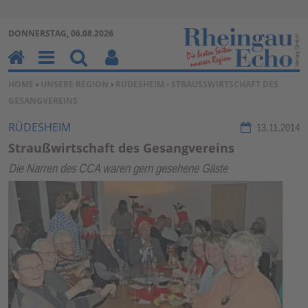
Zur Navigation springen ↓
DONNERSTAG, 06.08.2026
Zum Inhalt springen ↓
H
M
Su
Be
SIE BEFINDEN SICH HIER:
HOME
›
UNSERE REGION
›
RÜDESHEIM
› STRAUSSWIRTSCHAFT DES G
o
en
ch
nu
ESANGVEREINS
m
u
en
tz
e
erf
RÜDESHEIM
13.11.2014
un
Straußwirtschaft des Gesangvereins
kti
Die Narren des CCA waren gern gesehene Gäste
on
en