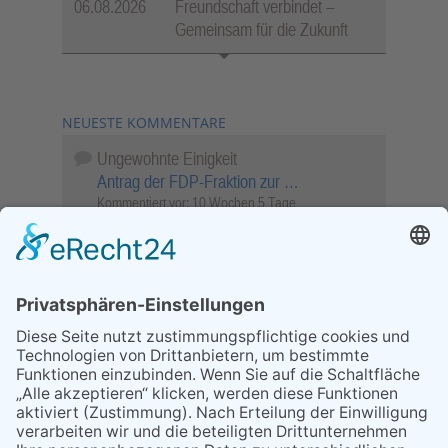
06.08.2026
Freundschaft verbindet –
Gemeinsam für die Zukunft
NEUESTE KOMMENTARE
Ungewohnte Einigkeit
Antrag der FDP-Fraktion zur …
Kommentiert vor:
10 Wochen 5 Tage
Wenn Sie schnell entscheiden, wird das
Objekt …
Bahnübergang Rüdesheim
Kommentiert vor:
25 Wochen 6 Tage
Sperrung für Wassersportler schlägt hohe
Wellen
Sperrung der Stillgewässer
Kommentiert vor:
1 Jahr 50 Wochen
Literarischer Rückblick
Alte Schule