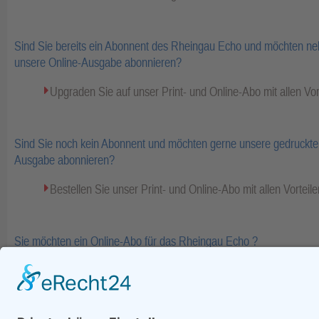
Sind Sie bereits ein Abonnent des Rheingau Echo und möchten ne
unsere Online-Ausgabe abonnieren?
Upgraden Sie auf unser Print- und Online-Abo mit allen Vor
Sind Sie noch kein Abonnent und möchten gerne unsere gedruckte 
Ausgabe abonnieren?
Bestellen Sie unser Print- und Online-Abo mit allen Vorteile
Sie möchten ein Online-Abo für das Rheingau Echo ?
Bestellen Sie Ihr Online-Abo inkl. Bezahlinhalte und E-Pape
Fa
zurück