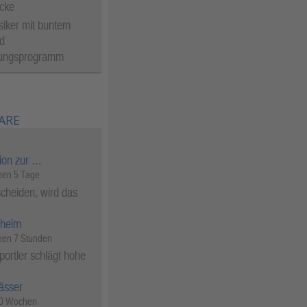
cke
siker mit buntem
d
tungsprogramm
ARE
ion zur …
en 5 Tage
cheiden, wird das
heim
en 7 Stunden
ortler schlägt hohe
ässer
50 Wochen