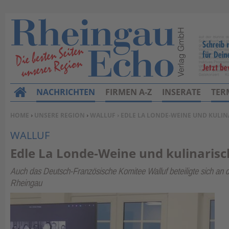
NACHRICHTEN
FIRMEN A-Z
INSERATE
TER
H
o
SIE BEFINDEN SICH HIER:
HOME
›
UNSERE REGION
›
WALLUF
› EDLE LA LONDE-WEINE UND KULIN
m
WALLUF
e
Edle La Londe-Weine und kulinarisc
Auch das Deutsch-Französische Komitee Walluf beteiligte sich an
Rheingau