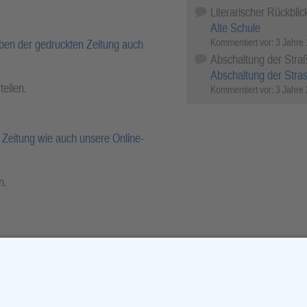
Literarischer Rückblic
Alte Schule
Kommentiert vor:
3 Jahre
ben der gedruckten Zeitung auch
Abschaltung der Stra
Abschaltung der Stra
teilen.
Kommentiert vor:
3 Jahre
Zeitung wie auch unsere Online-
n.
r-Archiv.
cebook
X (Twitter)
WhatsApp
Telegram
Threema
Mail
Print