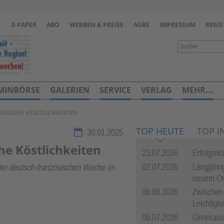
Zur Navigation springen ↓
E-PAPER
ABO
WERBEN & PREISE
AGBS
IMPRESSUM
REGIS
Zum Inhalt springen ↓
MINBÖRSE
GALERIEN
SERVICE
VERLAG
MEHR…
ARISCHE KÖSTLICHKEITEN
TOP HEUTE
TOP I
30.01.2025
he Köstlichkeiten
23.07.2026
Erfolgrei
02.07.2026
Langjährig
 der deutsch-französischen Woche im
neuem O
06.08.2026
Zwischen
Leichtigke
06.07.2026
Generalsa