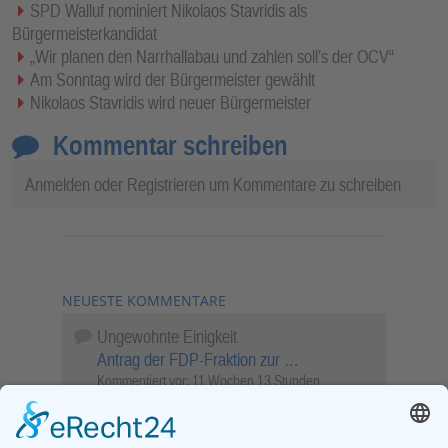
SPD Walluf nominiert Nikolaos Stavridis als
Bürgermeisterkandidat
„Wir planen den Narrhallabau und zahlen soll’s der OCV“
Am Sonntag wird der Bürgermeister gewählt
Nikolaos Stavridis wird neuer Bürgermeister
Kommentar schreiben
Anmelden
oder
Registrieren
um Kommentare zu schreiben
NEUESTE KOMMENTARE
Ungewohnte Einigkeit
Antrag der FDP-Fraktion zur …
Kommentiert vor:
11 Wochen 13 Stunden
Wenn Sie schnell entscheiden, wird das
Objekt …