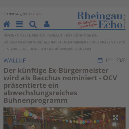
Zur Navigation springen ↓
SONNTAG, 09.08.2026
Zum Inhalt springen ↓
H
M
Su
Be
SIE BEFINDEN SICH HIER:
HOME
›
UNSERE REGION
›
WALLUF
› DER KÜNFTIGE EX-
o
en
ch
nu
BÜRGERMEISTER WIRD ALS BACCHUS NOMINIERT - OCV PRÄSENTIERTE
m
u
en
tz
EIN ABWECHSLUNGSREICHES BÜHNENPROGRAMM
e
erf
un
WALLUF
Rubrik:
12.11.2025
kti
Der künftige Ex-Bürgermeister
on
wird als Bacchus nominiert - OCV
en
präsentierte ein
abwechslungsreiches
Bühnenprogramm