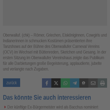
Oberwalluf. (chk) – Römer, Griechen, Eisköniginnen, Cowgirls und
Indianerinnen in schmucken Kostümen präsentierten ihre
Tanzshows auf der Bühne des Oberwallufer Carneval Vereins
(OCV) im Wechsel mit Büttenreden, Sketchen und Gesang. In der
ersten Sitzung im Oberwallufer Vereinshaus zeigte das Publikum
für alle Darbietungen große Begeisterung, applaudierte, jubelte
und verlangte nach Zugaben.
Facebook
X (Twitter)
WhatsApp
Telegram
Threema
Mail
Print
zurück
Das könnte Sie auch interessieren
Der künftige Ex-Bürgermeister wird als Bacchus nominiert