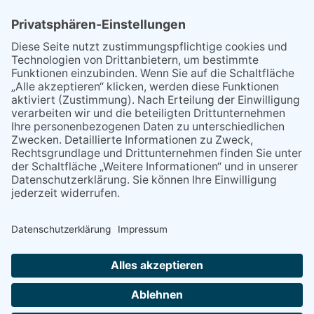
Bahnübergang Rüdesheim
Kommentiert vor:
26 Wochen 1 Tag
Sperrung für Wassersportler schlägt hohe
Wellen
Sperrung der Stillgewässer
Kommentiert vor:
1 Jahr 50 Wochen
Literarischer Rückblick
Alte Schule
Kommentiert vor:
3 Jahre 18 Wochen
Abschaltung der Straßenbeleuchtung
Abschaltung der Strassenbeleuchtung
Kommentiert vor:
3 Jahre 29 Wochen
NACH OBEN
Alle Rechte vorbehalten - Rheingau Echo Verlag GmbH, Industriestraße 22, 65366 Geisenheim,
Telefon: (06722) 99 66 - 0, Telefax: (06722) 99 66 - 99, E-Mail:
info@rheingau-echo.de