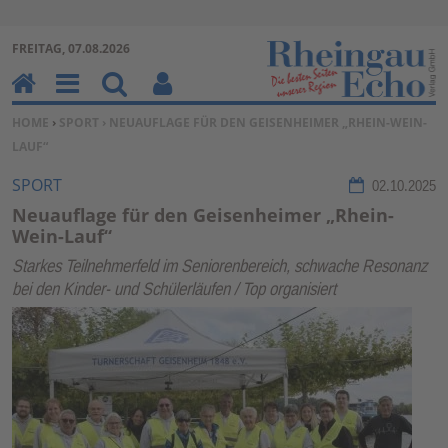
Zur Navigation springen ↓
FREITAG, 07.08.2026
Zum Inhalt springen ↓
H
M
Su
Be
SIE BEFINDEN SICH HIER:
HOME
›
SPORT
› NEUAUFLAGE FÜR DEN GEISENHEIMER „RHEIN-WEIN-
o
en
ch
nu
LAUF“
m
u
en
tz
e
erf
SPORT
02.10.2025
un
Neuauflage für den Geisenheimer „Rhein-
kti
Wein-Lauf“
on
Starkes Teilnehmerfeld im Seniorenbereich, schwache Resonanz
en
bei den Kinder- und Schülerläufen / Top organisiert