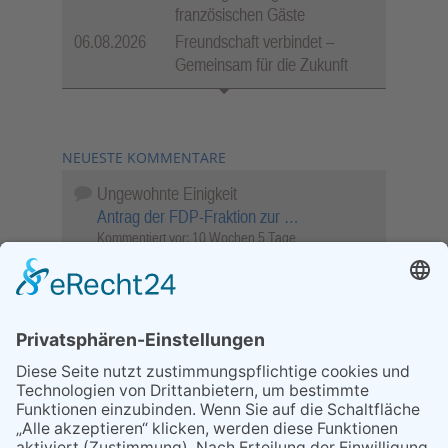
französischen Gäste
06.08.2026
Freundschaft verbindet –
Gemeinsam für die Zukunft
NEUESTE KOMMENTARE
Ungewohnte Einigkeit
Antrag der FDP-Fraktion zur …
Kommentiert vor:
10 Wochen 5 Tage
Wenn Sie schnell entscheiden, wird das
Objekt …
Bahnübergang Rüdesheim
Kommentiert vor:
25 Wochen 6 Tage
Sperrung für Wassersportler schlägt hohe
Wellen
Sperrung der Stillgewässer
Kommentiert vor:
1 Jahr 50 Wochen