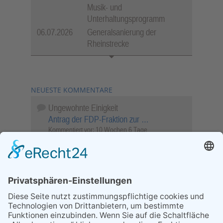
Musik- und
Unterhaltungsprogramm
06.07.2026
Generalsanierung der
Rheinstrecke
NEUESTE KOMMENTARE
Ungewohnte Einigkeit
Antrag der FDP-Fraktion zur …
Kommentiert vor:
10 Wochen 6 Tage
Wenn Sie schnell entscheiden, wird das
Objekt …
Bahnübergang Rüdesheim
Kommentiert vor:
26 Wochen 10 Stunden
Sperrung für Wassersportler schlägt hohe
Wellen
Sperrung der Stillgewässer
Kommentiert vor:
1 Jahr 50 Wochen