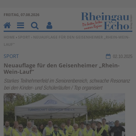
Zur Navigation springen ↓
FREITAG, 07.08.2026
Zum Inhalt springen ↓
H
M
Su
Be
SIE BEFINDEN SICH HIER:
HOME
›
SPORT
› NEUAUFLAGE FÜR DEN GEISENHEIMER „RHEIN-WEIN-
o
en
ch
nu
LAUF“
m
u
en
tz
e
erf
SPORT
02.10.2025
un
Neuauflage für den Geisenheimer „Rhein-
kti
Wein-Lauf“
on
Starkes Teilnehmerfeld im Seniorenbereich, schwache Resonanz
en
bei den Kinder- und Schülerläufen / Top organisiert