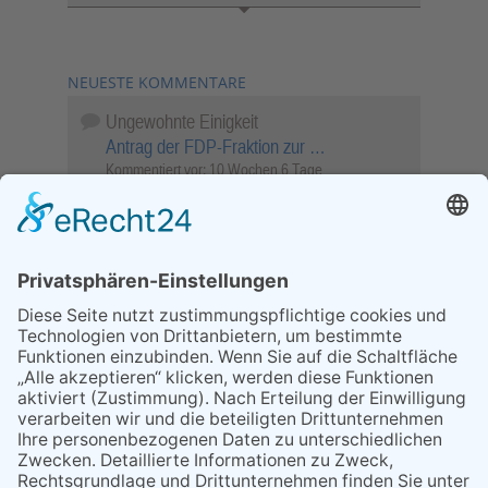
NEUESTE KOMMENTARE
Ungewohnte Einigkeit
Antrag der FDP-Fraktion zur …
Kommentiert vor:
10 Wochen 6 Tage
Wenn Sie schnell entscheiden, wird das
Objekt …
Bahnübergang Rüdesheim
Kommentiert vor:
26 Wochen 1 Tag
Sperrung für Wassersportler schlägt hohe
Wellen
Sperrung der Stillgewässer
Kommentiert vor:
1 Jahr 50 Wochen
Literarischer Rückblick
Alte Schule
Kommentiert vor:
3 Jahre 18 Wochen
Abschaltung der Straßenbeleuchtung