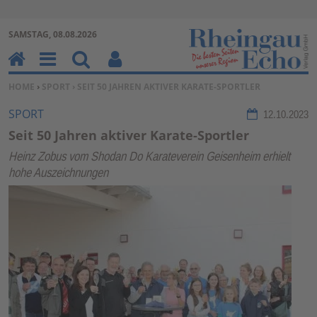
Zur Navigation springen ↓
SAMSTAG, 08.08.2026
Zum Inhalt springen ↓
H
M
Su
Be
SIE BEFINDEN SICH HIER:
HOME
›
SPORT
› SEIT 50 JAHREN AKTIVER KARATE-SPORTLER
o
en
ch
nu
m
u
en
tz
SPORT
12.10.2023
e
erf
Seit 50 Jahren aktiver Karate-Sportler
un
Heinz Zobus vom Shodan Do Karateverein Geisenheim erhielt
kti
hohe Auszeichnungen
on
en