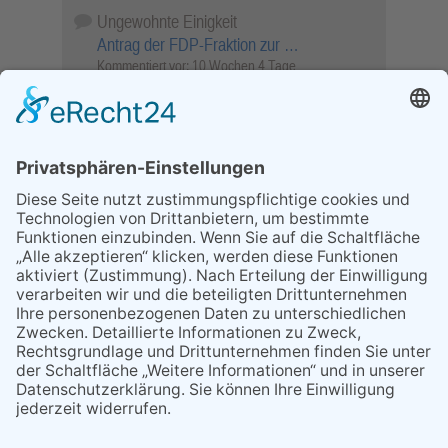
Ungewohnte Einigkeit
Antrag der FDP-Fraktion zur …
Kommentiert vor:
10 Wochen 4 Tage
Wenn Sie schnell entscheiden, wird das
Objekt …
Bahnübergang Rüdesheim
Kommentiert vor:
25 Wochen 5 Tage
Sperrung für Wassersportler schlägt hohe
Wellen
Sperrung der Stillgewässer
Kommentiert vor:
1 Jahr 50 Wochen
Literarischer Rückblick
Alte Schule
Kommentiert vor:
3 Jahre 18 Wochen
Abschaltung der Straßenbeleuchtung
Abschaltung der Strassenbeleuchtung
Kommentiert vor:
3 Jahre 29 Wochen