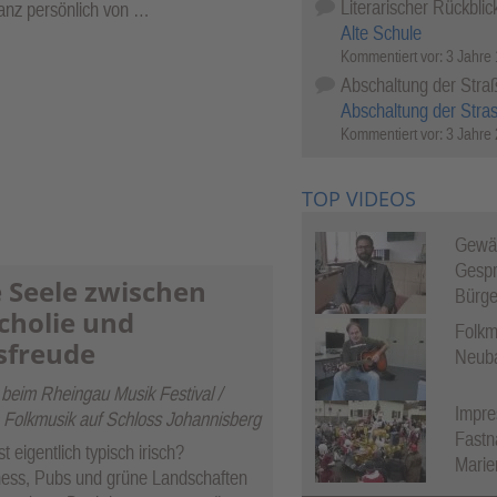
Literarischer Rückblic
anz persönlich von …
Alte Schule
Kommentiert vor:
3 Jahre
Abschaltung der Stra
Abschaltung der Stra
Kommentiert vor:
3 Jahre
TOP VIDEOS
Gewäh
Gespr
e Seele zwischen
Bürge
cholie und
Folkm
sfreude
Neub
“ beim Rheingau Musik Festival /
Impre
le Folkmusik auf Schloss Johannisberg
Fastn
t eigentlich typisch irisch?
Marie
ess, Pubs und grüne Landschaften