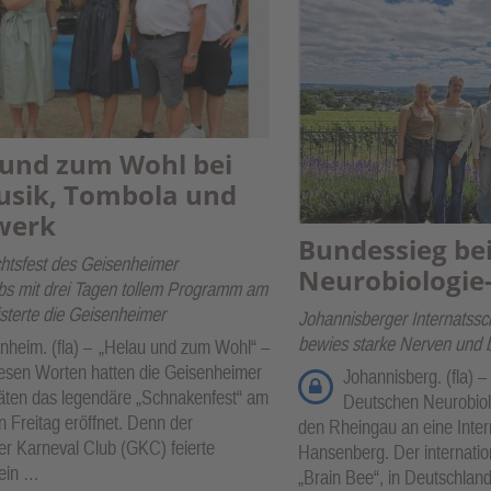
 und zum Wohl bei
usik, Tombola und
werk
Bundessieg bei
tsfest des Geisenheimer
Neurobiologie
bs mit drei Tagen tollem Programm am
sterte die Geisenheimer
Johannisberger Internatssc
bewies starke Nerven und 
nheim. (fla) –
„Helau und zum Wohl“ –
iesen Worten hatten die Geisenheimer
Johannisberg. (fla) –
ten das legendäre „Schnakenfest“ am
Deutschen Neurobiol
 Freitag eröffnet. Denn der
den Rheingau an eine Inter
r Karneval Club (GKC) feierte
Hansenberg. Der internati
sein …
„Brain Bee“, in Deutschlan