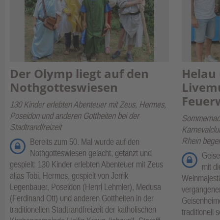
Der Olymp liegt auf den
Helau
Nothgotteswiesen
Livem
Feuer
130 Kinder erlebten Abenteuer mit Zeus, Hermes,
Poseidon und anderen Gottheiten bei der
Sommernach
Stadtrandfreizeit
Karnevalclu
Rhein begei
Bereits zum 50. Mal wurde auf den
Nothgotteswiesen gelacht, getanzt und
Geise
gespielt: 130 Kinder erlebten Abenteuer mit Zeus
mit d
alias Tobi, Hermes, gespielt von Jerrik
Weinmajestä
Legenbauer, Poseidon (Henri Lehmler), Medusa
vergangenen
(Ferdinand Ott) und anderen Gottheiten in der
Geisenheime
traditionellen Stadtrandfreizeit der katholischen
traditionell 