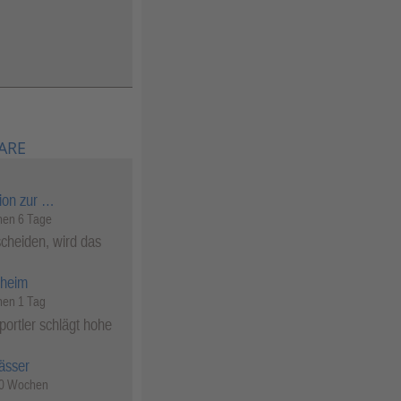
GALERIEN
ARE
ion zur …
en 6 Tage
cheiden, wird das
heim
en 1 Tag
ortler schlägt hohe
ässer
50 Wochen