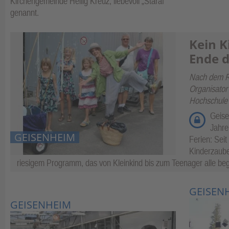
Kirchengemeinde Heilig Kreuz, liebevoll „Staraf“
genannt.
Kein 
Ende d
Nach dem Rü
Organisator 
Hochschule
Geise
Jahre
GEISENHEIM
Ferien: Sei
Kinderzaube
riesigem Programm, das von Kleinkind bis zum Teenager alle beg
GEISEN
GEISENHEIM