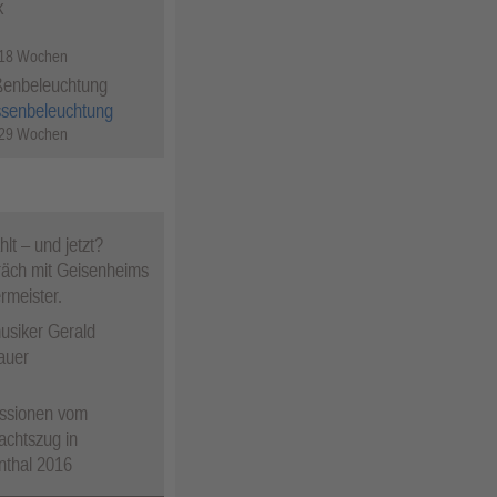
k
 18 Wochen
ßenbeleuchtung
ssenbeleuchtung
 29 Wochen
lt – und jetzt?
äch mit Geisenheims
rmeister.
usiker Gerald
auer
ssionen vom
achtszug in
nthal 2016