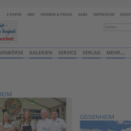
Zur Navigation springen ↓
E-PAPER
ABO
WERBEN & PREISE
AGBS
IMPRESSUM
REGIS
Zum Inhalt springen ↓
MINBÖRSE
GALERIEN
SERVICE
VERLAG
MEHR…
HEIM
GEISENHEIM