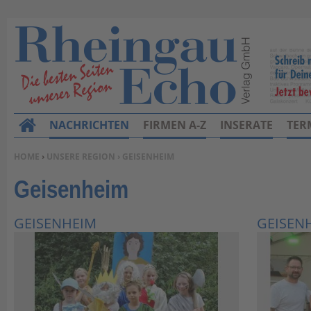
NACHRICHTEN
FIRMEN A-Z
INSERATE
TER
H
o
SIE BEFINDEN SICH HIER:
HOME
›
UNSERE REGION
› GEISENHEIM
m
Geisenheim
e
GEISENHEIM
GEISEN