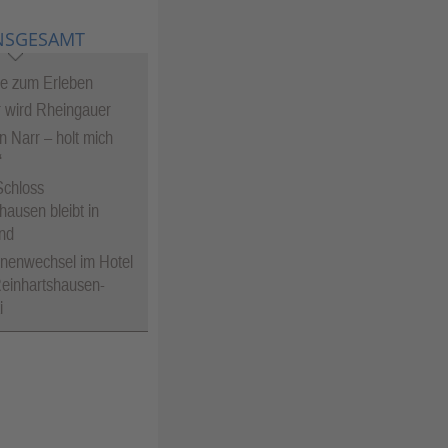
DEOS
NSGESAMT
te zum Erleben
 wird Rheingauer
in Narr – holt mich
“
Schloss
hausen bleibt in
nd
nenwechsel im Hotel
einhartshausen-
i