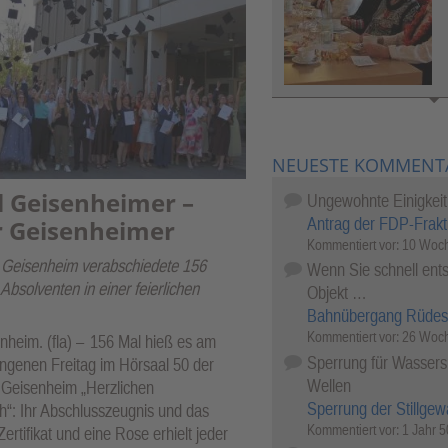
MEHR BILDER
NEUESTE KOMMENT
 Geisenheimer –
Ungewohnte Einigkeit
Antrag der FDP-Frakt
 Geisenheimer
Kommentiert vor:
10 Woch
 Geisenheim verabschiedete 156
Wenn Sie schnell ents
 Absolventen in einer feierlichen
Objekt …
Bahnübergang Rüdes
Kommentiert vor:
26 Woch
nheim. (fla) –
156 Mal hieß es am
Sperrung für Wassersp
ngenen Freitag im Hörsaal 50 der
Wellen
Geisenheim „Herzlichen
Sperrung der Stillgew
“: Ihr Abschlusszeugnis und das
Kommentiert vor:
1 Jahr 
ertifikat und eine Rose erhielt jeder