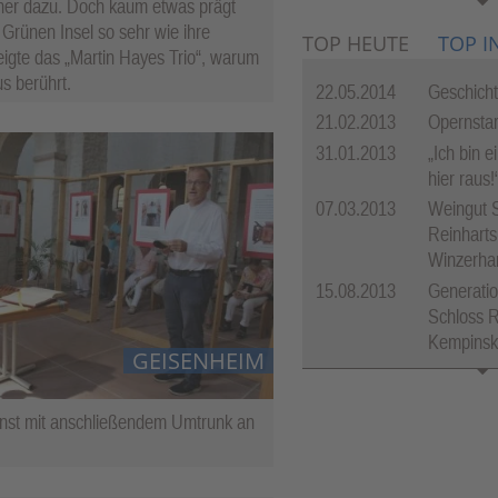
her dazu. Doch kaum etwas prägt
MEHR VI
 Grünen Insel so sehr wie ihre
TOP HEUTE
TOP I
eigte das „Martin Hayes Trio“, warum
us berührt.
22.05.2014
Geschich
21.02.2013
Opernstar
31.01.2013
„Ich bin e
hier raus!
07.03.2013
Weingut 
Reinharts
Winzerha
15.08.2013
Generatio
Schloss R
Kempinsk
GEISENHEIM
enst mit anschließendem Umtrunk an