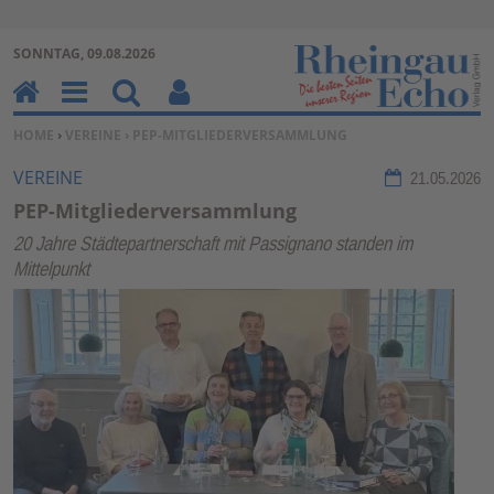
Zur Navigation springen ↓
SONNTAG, 09.08.2026
Zum Inhalt springen ↓
H
M
Su
Be
SIE BEFINDEN SICH HIER:
HOME
›
VEREINE
› PEP-MITGLIEDERVERSAMMLUNG
o
en
ch
nu
m
u
en
tz
VEREINE
21.05.2026
e
erf
PEP-Mitgliederversammlung
un
20 Jahre Städtepartnerschaft mit Passignano standen im
kti
Mittelpunkt
on
en