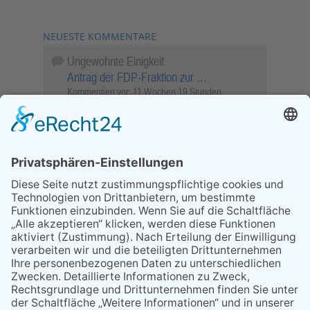
NEUESTE KOMMENTARE
Ungewohnte Einigkeit
Antrag der FDP-Fraktion zur …
Kommentiert vor:
11 Wochen 19 Stunden
Wenn Sie schnell entscheiden, wird das
Objekt …
Bahnübergang Rüdesheim
Kommentiert vor:
26 Wochen 2 Tage
Sperrung für Wassersportler schlägt hohe
Wellen
Sperrung der Stillgewässer
Kommentiert vor:
1 Jahr 50 Wochen
Literarischer Rückblick
Alte Schule
Kommentiert vor:
3 Jahre 18 Wochen
Abschaltung der Straßenbeleuchtung
Abschaltung der Strassenbeleuchtung