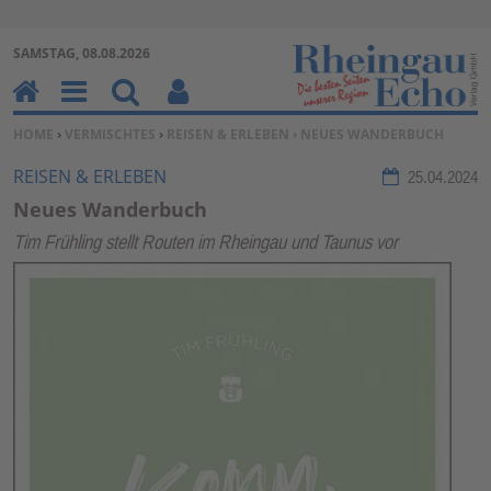
Zur Navigation springen ↓
SAMSTAG, 08.08.2026
Zum Inhalt springen ↓
H
M
Su
Be
SIE BEFINDEN SICH HIER:
HOME
›
VERMISCHTES
›
REISEN & ERLEBEN
› NEUES WANDERBUCH
o
en
ch
nu
m
u
en
tz
REISEN & ERLEBEN
25.04.2024
e
erf
Neues Wanderbuch
un
Tim Frühling stellt Routen im Rheingau und Taunus vor
kti
on
en