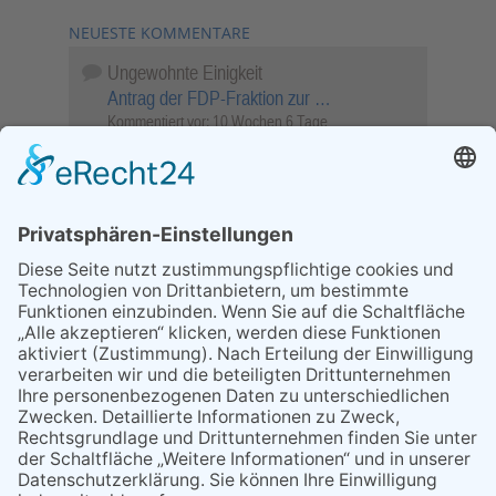
NEUESTE KOMMENTARE
Ungewohnte Einigkeit
Antrag der FDP-Fraktion zur …
Kommentiert vor:
10 Wochen 6 Tage
Wenn Sie schnell entscheiden, wird das
Objekt …
Bahnübergang Rüdesheim
Kommentiert vor:
26 Wochen 1 Tag
Sperrung für Wassersportler schlägt hohe
Wellen
Sperrung der Stillgewässer
Kommentiert vor:
1 Jahr 50 Wochen
Literarischer Rückblick
Alte Schule
Kommentiert vor:
3 Jahre 18 Wochen
Abschaltung der Straßenbeleuchtung
Abschaltung der Strassenbeleuchtung
Kommentiert vor:
3 Jahre 29 Wochen