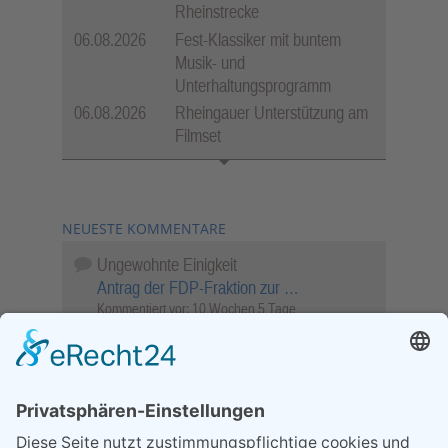
Rheinstrecke
06.08.2026
Fest-Klassiker mit buntem
Musik- und
Unterhaltungsprogramm
06.08.2026
Rheingauer Unterstützung am
Filmset
NEUESTE KOMMENTARE
Ungewohnte Einigkeit
Antrag der FDP-Fraktion zur …
Kommentiert vor:
10 Wochen 5 Tage
Wenn Sie schnell entscheiden, wird das
Objekt …
Bahnübergang Rüdesheim
Kommentiert vor:
26 Wochen 5 Stunden
Sperrung für Wassersportler schlägt hohe