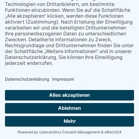
Wellen
Sperrung der Stillgewässer
Kommentiert vor:
1 Jahr 50 Wochen
Literarischer Rückblick
Alte Schule
Kommentiert vor:
3 Jahre 18 Wochen
Abschaltung der Straßenbeleuchtung
Abschaltung der Strassenbeleuchtung
Kommentiert vor:
3 Jahre 29 Wochen
NACH OBEN
Alle Rechte vorbehalten - Rheingau Echo Verlag GmbH, Industriestraße 22, 65366 Geisenheim,
Telefon: (06722) 99 66 - 0, Telefax: (06722) 99 66 - 99, E-Mail:
info@rheingau-echo.de
Powered by
native:media
.