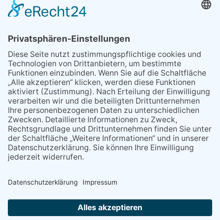
Wenn Sie schnell entscheiden, wird das
Objekt …
Bahnübergang Rüdesheim
Kommentiert vor:
26 Wochen 1 Tag
Sperrung für Wassersportler schlägt hohe
Wellen
Sperrung der Stillgewässer
Kommentiert vor:
1 Jahr 50 Wochen
Literarischer Rückblick
Alte Schule
Kommentiert vor:
3 Jahre 18 Wochen
Abschaltung der Straßenbeleuchtung
Abschaltung der Strassenbeleuchtung
Kommentiert vor:
3 Jahre 29 Wochen
NACH OBEN