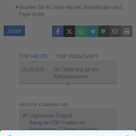
Bestellen Sie Ihr Online-Abo inkl. Bezahlinhalte und E-
Paper-Archiv.
Facebook
X (Twitter)
WhatsApp
Telegram
Threema
Mail
Print
zurück
TOP HEUTE
TOP INSGESAMT
06.08.2026
Der Olymp liegt auf den
Nothgotteswiesen
NEUESTE KOMMENTARE
Ungewohnte Einigkeit
Antrag der FDP-Fraktion zur …
Kommentiert vor:
11 Wochen 14 Stunden