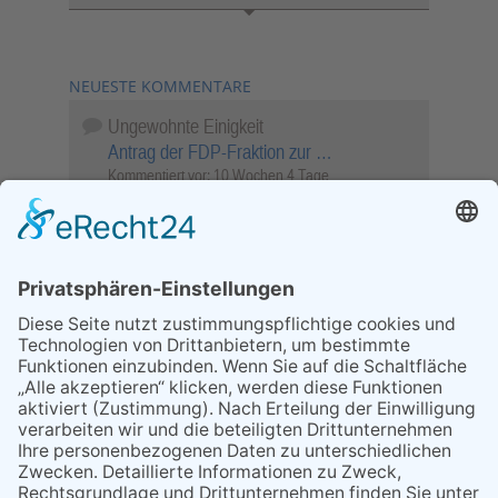
NEUESTE KOMMENTARE
Ungewohnte Einigkeit
Antrag der FDP-Fraktion zur …
Kommentiert vor:
10 Wochen 4 Tage
Wenn Sie schnell entscheiden, wird das
Objekt …
Bahnübergang Rüdesheim
Kommentiert vor:
25 Wochen 6 Tage
Sperrung für Wassersportler schlägt hohe
Wellen
Sperrung der Stillgewässer
Kommentiert vor:
1 Jahr 50 Wochen
Literarischer Rückblick
Alte Schule
Kommentiert vor:
3 Jahre 18 Wochen
Abschaltung der Straßenbeleuchtung