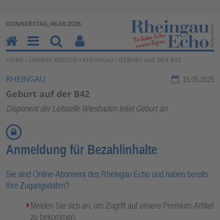
Zur Navigation springen ↓
DONNERSTAG, 06.08.2026
Zum Inhalt springen ↓
H
M
Su
Be
SIE BEFINDEN SICH HIER:
HOME
›
UNSERE REGION
›
RHEINGAU
› GEBURT AUF DER B42
o
en
ch
nu
m
u
en
tz
RHEINGAU
15.05.2025
e
erf
Geburt auf der B42
un
Disponent der Leitstelle Wiesbaden leitet Geburt an
kti
on
en
Anmeldung für Bezahlinhalte
Sie sind Online-Abonnent des Rheingau Echo und haben bereits
Ihre Zugangsdaten?
Melden Sie sich an, um Zugriff auf unsere Premium-Artikel
zu bekommen.