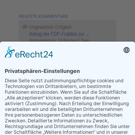
NEUESTE KOMMENTARE
Ungewohnte Einigkeit
Antrag der FDP-Fraktion zur …
Kommentiert vor:
10 Wochen 5 Tage
Wenn Sie schnell entscheiden, wird das
Objekt …
Bahnübergang Rüdesheim
Kommentiert vor:
26 Wochen 4 Stunden
Sperrung für Wassersportler schlägt hohe
Wellen
Sperrung der Stillgewässer
Kommentiert vor:
1 Jahr 50 Wochen
Literarischer Rückblick
Alte Schule
Kommentiert vor:
3 Jahre 18 Wochen
Abschaltung der Straßenbeleuchtung
Abschaltung der Strassenbeleuchtung