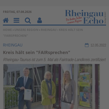
Zur Navigation springen ↓
FREITAG, 07.08.2026
Zum Inhalt springen ↓
H
M
Su
Be
SIE BEFINDEN SICH HIER:
HOME
›
UNSERE REGION
›
RHEINGAU
› KREIS HÄLT SEIN
o
en
ch
nu
"FAIRSPRECHEN"
m
u
en
tz
e
erf
RHEINGAU
12.05.2022
un
Kreis hält sein "FAIRsprechen"
kti
Rheingau-Taunus ist zum 5. Mal als Fairtrade-Landkreis zertifiziert
on
en