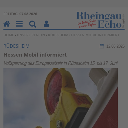
Zur Navigation springen ↓
FREITAG, 07.08.2026
Zum Inhalt springen ↓
H
M
Su
Be
SIE BEFINDEN SICH HIER:
HOME
›
UNSERE REGION
›
RÜDESHEIM
› HESSEN MOBIL INFORMIERT
o
en
ch
nu
m
u
en
tz
RÜDESHEIM
12.06.2026
e
erf
Hessen Mobil informiert
un
Vollsperrung des Europakreisels in Rüdesheim 15. bis 17. Juni
kti
on
en