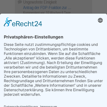
Ungewohnte Einigkeit
Antrag der FDP-Fraktion zur …
Kommentiert vor:
10 Wochen 6 Tage
Wenn Sie schnell entscheiden, wird das
Objekt …
Bahnübergang Rüdesheim
Kommentiert vor:
26 Wochen 10 Stunden
Sperrung für Wassersportler schlägt hohe
Wellen
Sperrung der Stillgewässer
Kommentiert vor:
1 Jahr 50 Wochen
Literarischer Rückblick
Alte Schule
Kommentiert vor:
3 Jahre 18 Wochen
Abschaltung der Straßenbeleuchtung
Abschaltung der Strassenbeleuchtung
Kommentiert vor:
3 Jahre 29 Wochen