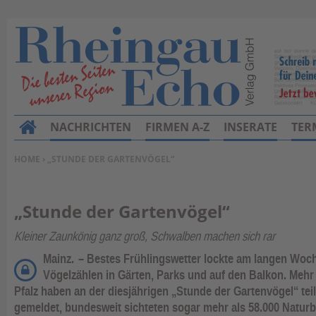
NACHRICHTEN
FIRMEN A-Z
INSERATE
TER
H
o
SIE BEFINDEN SICH HIER:
HOME
› „STUNDE DER GARTENVÖGEL“
m
e
„Stunde der Gartenvögel“
Kleiner Zaunkönig ganz groß, Schwalben machen sich rar
Mainz.
– Bestes Frühlingswetter lockte am langen Woc
Vögelzählen in Gärten, Parks und auf den Balkon. Mehr
Pfalz haben an der diesjährigen „Stunde der Gartenvögel“ t
gemeldet, bundesweit sichteten sogar mehr als 58.000 Naturbe