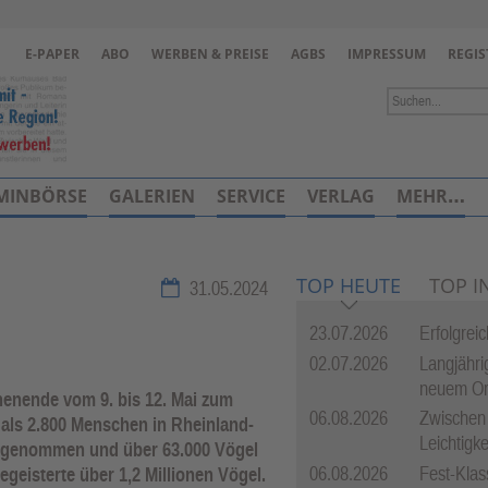
Zur Navigation springen ↓
E-PAPER
ABO
WERBEN & PREISE
AGBS
IMPRESSUM
REGIS
Zum Inhalt springen ↓
MINBÖRSE
GALERIEN
SERVICE
VERLAG
MEHR…
TOP HEUTE
TOP I
31.05.2024
23.07.2026
Erfolgrei
02.07.2026
Langjährig
neuem O
henende vom 9. bis 12. Mai zum
06.08.2026
Zwischen
 als 2.800 Menschen in Rheinland-
Leichtigke
eilgenommen und über 63.000 Vögel
06.08.2026
Fest-Klas
geisterte über 1,2 Millionen Vögel.