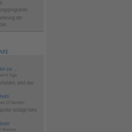
d
tungsprogramm
nierung der
cke
ARE
ion zur …
en 6 Tage
cheiden, wird das
heim
en 13 Stunden
ortler schlägt hohe
ässer
50 Wochen