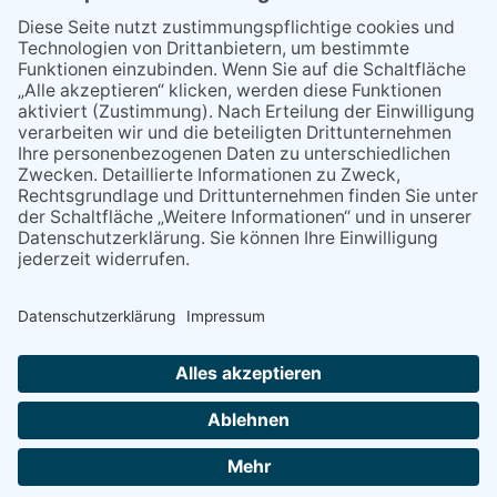
Sperrung für Wassersportler schlägt hohe
Wellen
Sperrung der Stillgewässer
Kommentiert vor:
1 Jahr 50 Wochen
Literarischer Rückblick
Alte Schule
Kommentiert vor:
3 Jahre 18 Wochen
Abschaltung der Straßenbeleuchtung
Abschaltung der Strassenbeleuchtung
Kommentiert vor:
3 Jahre 29 Wochen
NACH OBEN
Alle Rechte vorbehalten - Rheingau Echo Verlag GmbH, Industriestraße 22, 65366 Geisenheim,
Telefon: (06722) 99 66 - 0, Telefax: (06722) 99 66 - 99, E-Mail:
info@rheingau-echo.de