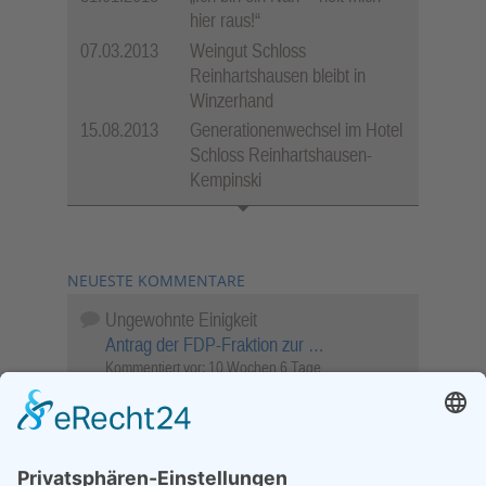
hier raus!“
07.03.2013
Weingut Schloss
Reinhartshausen bleibt in
Winzerhand
15.08.2013
Generationenwechsel im Hotel
Schloss Reinhartshausen-
Kempinski
NEUESTE KOMMENTARE
Ungewohnte Einigkeit
Antrag der FDP-Fraktion zur …
Kommentiert vor:
10 Wochen 6 Tage
Wenn Sie schnell entscheiden, wird das
Objekt …
Bahnübergang Rüdesheim
Kommentiert vor:
26 Wochen 1 Tag