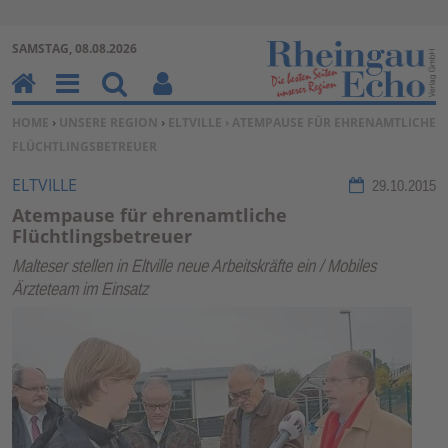
Zur Navigation springen ↓
SAMSTAG, 08.08.2026
Zum Inhalt springen ↓
H
M
Su
Be
SIE BEFINDEN SICH HIER:
HOME
›
UNSERE REGION
›
ELTVILLE
› ATEMPAUSE FÜR EHRENAMTLICHE
o
en
ch
nu
FLÜCHTLINGSBETREUER
m
u
en
tz
e
erf
ELTVILLE
29.10.2015
un
Atempause für ehrenamtliche
kti
Flüchtlingsbetreuer
on
Malteser stellen in Eltville neue Arbeitskräfte ein / Mobiles
en
Ärzteteam im Einsatz