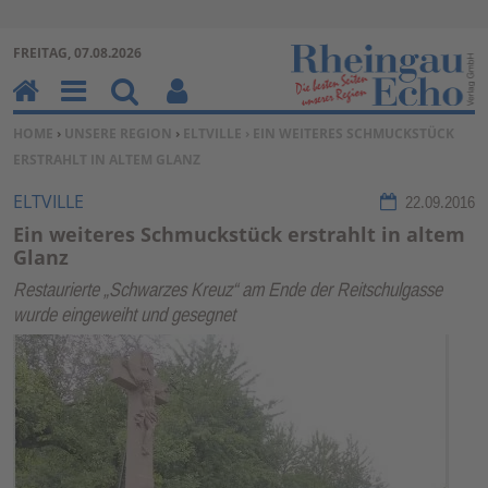
Zur Navigation springen ↓
FREITAG, 07.08.2026
Zum Inhalt springen ↓
H
M
Su
Be
SIE BEFINDEN SICH HIER:
HOME
›
UNSERE REGION
›
ELTVILLE
› EIN WEITERES SCHMUCKSTÜCK
o
en
ch
nu
ERSTRAHLT IN ALTEM GLANZ
m
u
en
tz
e
erf
ELTVILLE
22.09.2016
un
Ein weiteres Schmuckstück erstrahlt in altem
kti
Glanz
on
Restaurierte „Schwarzes Kreuz“ am Ende der Reitschulgasse
en
wurde eingeweiht und gesegnet