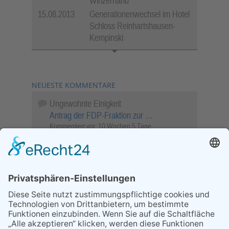
Winzerhand
15.08.2013
Generationenwechsel im Hotel
Schloss Reinhartshausen-
Kempinski
NEUESTE KOMMENTARE
Ungewohnte Einigkeit
Antrag der FDP-Fraktion zur …
Kommentiert vor:
10 Wochen 5 Tage
Wenn Sie schnell entscheiden, wird das
Objekt …
Bahnübergang Rüdesheim
Kommentiert vor:
26 Wochen 4 Stunden
Sperrung für Wassersportler schlägt hohe
Wellen
Sperrung der Stillgewässer
Kommentiert vor:
1 Jahr 50 Wochen