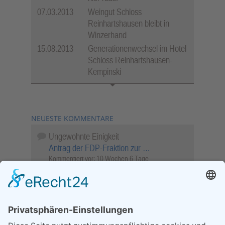
07.03.2013
Weingut Schloss
Reinhartshausen bleibt in
Winzerhand
15.08.2013
Generationenwechsel im Hotel
Schloss Reinhartshausen-
Kempinski
NEUESTE KOMMENTARE
Ungewohnte Einigkeit
Antrag der FDP-Fraktion zur …
Kommentiert vor:
10 Wochen 6 Tage
Wenn Sie schnell entscheiden, wird das
Objekt …
Bahnübergang Rüdesheim
Kommentiert vor:
26 Wochen 20 Stunden
Sperrung für Wassersportler schlägt hohe