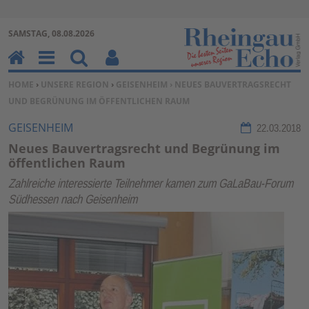
Zur Navigation springen ↓
SAMSTAG, 08.08.2026
Zum Inhalt springen ↓
H
M
Su
Be
SIE BEFINDEN SICH HIER:
HOME
›
UNSERE REGION
›
GEISENHEIM
› NEUES BAUVERTRAGSRECHT
o
en
ch
nu
UND BEGRÜNUNG IM ÖFFENTLICHEN RAUM
m
u
en
tz
e
erf
GEISENHEIM
22.03.2018
un
Neues Bauvertragsrecht und Begrünung im
kti
öffentlichen Raum
on
Zahlreiche interessierte Teilnehmer kamen zum GaLaBau-Forum
en
Südhessen nach Geisenheim