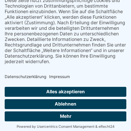
Wellen
Sperrung der Stillgewässer
Kommentiert vor:
1 Jahr 50 Wochen
Literarischer Rückblick
Alte Schule
Kommentiert vor:
3 Jahre 18 Wochen
Abschaltung der Straßenbeleuchtung
Abschaltung der Strassenbeleuchtung
Kommentiert vor:
3 Jahre 29 Wochen
NACH OBEN
Alle Rechte vorbehalten - Rheingau Echo Verlag GmbH, Industriestraße 22, 65366 Geisenheim,
Telefon: (06722) 99 66 - 0, Telefax: (06722) 99 66 - 99, E-Mail:
info@rheingau-echo.de
Powered by
native:media
.