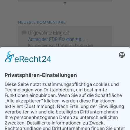
NEUESTE KOMMENTARE
Ungewohnte Einigkeit
Antrag der FDP-Fraktion zur …
Kommentiert vor:
11 Wochen 19 Stunden
Wenn Sie schnell entscheiden, wird das
Objekt …
Bahnübergang Rüdesheim
Kommentiert vor:
26 Wochen 2 Tage
Sperrung für Wassersportler schlägt hohe
Wellen
Sperrung der Stillgewässer
Kommentiert vor:
1 Jahr 50 Wochen
Literarischer Rückblick
Alte Schule
Kommentiert vor:
3 Jahre 18 Wochen
Abschaltung der Straßenbeleuchtung