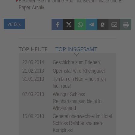
Bestellen Sie Ihr Online-Abo inkl. Bezahlinhalte und E-
Paper-Archiv.
Facebook
X (Twitter)
WhatsApp
Telegram
Threema
Mail
Print
zurück
TOP HEUTE
TOP INSGESAMT
22.05.2014
Geschichte zum Erleben
21.02.2013
Opernstar wird Rheingauer
31.01.2013
„Ich bin ein Narr – holt mich
hier raus!“
07.03.2013
Weingut Schloss
Reinhartshausen bleibt in
Winzerhand
15.08.2013
Generationenwechsel im Hotel
Schloss Reinhartshausen-
Kempinski