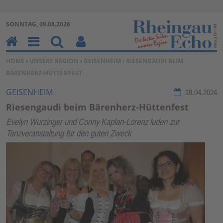
Zur Navigation springen ↓
SONNTAG, 09.08.2026
Zum Inhalt springen ↓
H
M
Su
Be
SIE BEFINDEN SICH HIER:
HOME
›
UNSERE REGION
›
GEISENHEIM
› RIESENGAUDI BEIM
o
en
ch
nu
BÄRENHERZ-HÜTTENFEST
m
u
en
tz
e
erf
GEISENHEIM
18.04.2024
un
Riesengaudi beim Bärenherz-Hüttenfest
kti
Evelyn Wurzinger und Conny Kaplan-Lorenz luden zur
on
Tanzveranstaltung für den guten Zweck
en