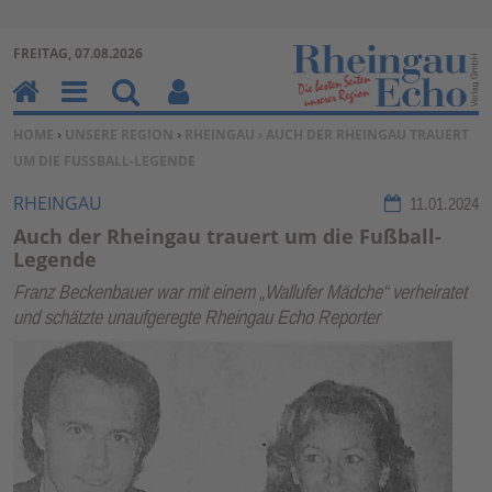
Zur Navigation springen ↓
FREITAG, 07.08.2026
Zum Inhalt springen ↓
H
M
Su
Be
SIE BEFINDEN SICH HIER:
HOME
›
UNSERE REGION
›
RHEINGAU
› AUCH DER RHEINGAU TRAUERT
o
en
ch
nu
UM DIE FUSSBALL-LEGENDE
m
u
en
tz
e
erf
RHEINGAU
11.01.2024
un
Auch der Rheingau trauert um die Fußball-
kti
Legende
on
Franz Beckenbauer war mit einem „Wallufer Mädche“ verheiratet
en
und schätzte unaufgeregte Rheingau Echo Reporter