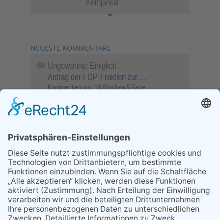
Kempinski
NEUESTE KOMMENTARE
Ungewohnte Einigkeit
Antrag der FDP-Fraktion zur …
Kommentiert vor:
10 Wochen 5 Tage
Wenn Sie schnell entscheiden, wird das
Objekt …
Bahnübergang Rüdesheim
Kommentiert vor:
26 Wochen 2 Stunden
Sperrung für Wassersportler schlägt hohe
Wellen
Sperrung der Stillgewässer
Kommentiert vor:
1 Jahr 50 Wochen
Literarischer Rückblick
Alte Schule
Kommentiert vor:
3 Jahre 18 Wochen