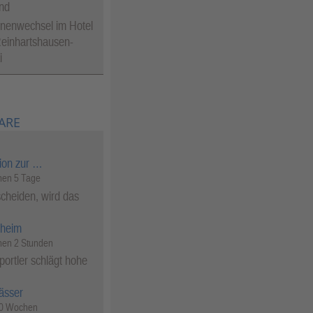
nd
nenwechsel im Hotel
einhartshausen-
i
ARE
ion zur …
en 5 Tage
cheiden, wird das
heim
en 2 Stunden
ortler schlägt hohe
ässer
50 Wochen