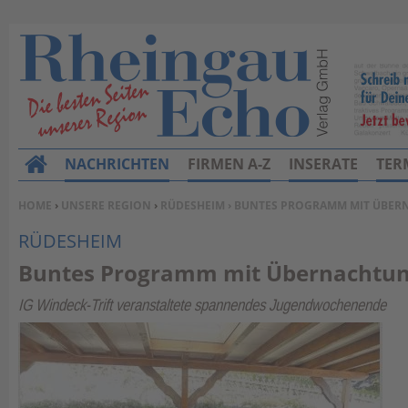
NACHRICHTEN
FIRMEN A-Z
INSERATE
TER
H
o
SIE BEFINDEN SICH HIER:
HOME
›
UNSERE REGION
›
RÜDESHEIM
› BUNTES PROGRAMM MIT ÜBE
m
RÜDESHEIM
e
Buntes Programm mit Übernachtu
IG Windeck-Trift veranstaltete spannendes Jugendwochenende