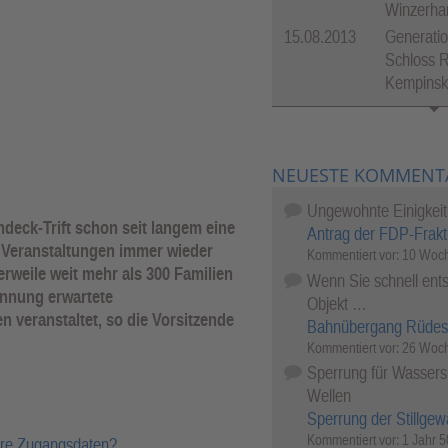
Winzerha
15.08.2013
Generatio
Schloss R
Kempinsk
NEUESTE KOMMENT
Ungewohnte Einigkeit
deck-Trift schon seit langem eine
Antrag der FDP-Frakt
n Veranstaltungen immer wieder
Kommentiert vor:
10 Woch
rweile weit mehr als 300 Familien
Wenn Sie schnell ents
nnung erwartete
Objekt …
 veranstaltet, so die Vorsitzende
Bahnübergang Rüdes
Kommentiert vor:
26 Woch
Sperrung für Wassersp
Wellen
Sperrung der Stillgew
Kommentiert vor:
1 Jahr 
hre Zugangsdaten?