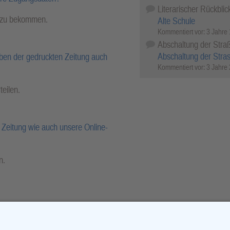
Literarischer Rückblic
l zu bekommen.
Alte Schule
Kommentiert vor:
3 Jahre
Abschaltung der Stra
Abschaltung der Stra
ben der gedruckten Zeitung auch
Kommentiert vor:
3 Jahre
teilen.
Zeitung wie auch unsere Online-
n.
r-Archiv.