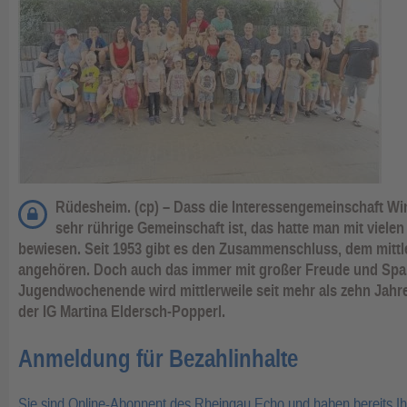
Rüdesheim. (cp) – Dass die Interessengemeinschaft Win
sehr rührige Gemeinschaft ist, das hatte man mit viele
bewiesen. Seit 1953 gibt es den Zusammenschluss, dem mittle
angehören. Doch auch das immer mit großer Freude und Spa
Jugendwochenende wird mittlerweile seit mehr als zehn Jahren
der IG Martina Eldersch-Popperl.
Anmeldung für Bezahlinhalte
Sie sind Online-Abonnent des Rheingau Echo und haben bereits I