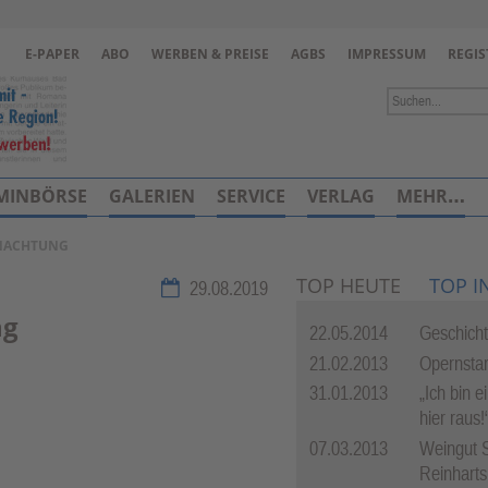
Zur Navigation springen ↓
E-PAPER
ABO
WERBEN & PREISE
AGBS
IMPRESSUM
REGIS
Zum Inhalt springen ↓
MINBÖRSE
GALERIEN
SERVICE
VERLAG
MEHR…
RNACHTUNG
TOP HEUTE
TOP I
29.08.2019
ng
22.05.2014
Geschich
21.02.2013
Opernstar
31.01.2013
„Ich bin e
hier raus!
07.03.2013
Weingut 
Reinharts