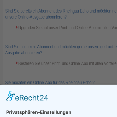
Sind Sie bereits ein Abonnent des Rheingau Echo und möchten ne
unsere Online-Ausgabe abonnieren?
Upgraden Sie auf unser Print- und Online-Abo mit allen Vor
Sind Sie noch kein Abonnent und möchten gerne unsere gedruckte 
Ausgabe abonnieren?
Bestellen Sie unser Print- und Online-Abo mit allen Vorteile
Sie möchten ein Online-Abo für das Rheingau Echo ?
Bestellen Sie Ihr Online-Abo inkl. Bezahlinhalte und E-Pape
Fa
zurück