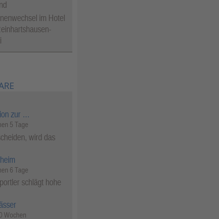
nd
nenwechsel im Hotel
einhartshausen-
i
ARE
ion zur …
en 5 Tage
cheiden, wird das
heim
en 6 Tage
ortler schlägt hohe
ässer
50 Wochen