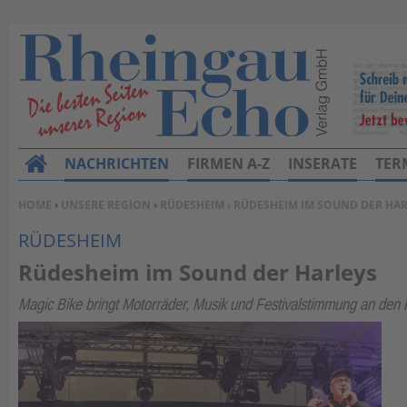
NACHRICHTEN
FIRMEN A-Z
INSERATE
TER
H
o
SIE BEFINDEN SICH HIER:
HOME
›
UNSERE REGION
›
RÜDESHEIM
› RÜDESHEIM IM SOUND DER HA
m
RÜDESHEIM
e
Rüdesheim im Sound der Harleys
Magic Bike bringt Motorräder, Musik und Festivalstimmung an den