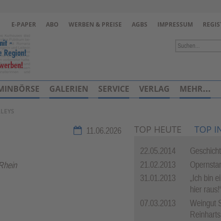
Zur Navigation springen ↓
E-PAPER
ABO
WERBEN & PREISE
AGBS
IMPRESSUM
REGIS
Zum Inhalt springen ↓
MINBÖRSE
GALERIEN
SERVICE
VERLAG
MEHR…
RLEYS
TOP HEUTE
TOP I
11.06.2026
22.05.2014
Geschich
21.02.2013
Opernstar
 Rhein
31.01.2013
„Ich bin e
hier raus!
07.03.2013
Weingut 
Reinharts