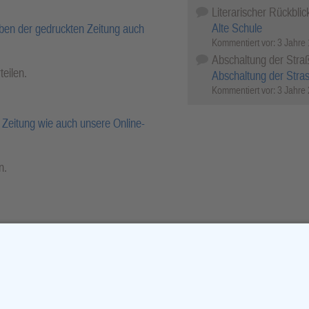
Literarischer Rückblic
Alte Schule
ben der gedruckten Zeitung auch
Kommentiert vor:
3 Jahre
Abschaltung der Stra
teilen.
Abschaltung der Stra
Kommentiert vor:
3 Jahre
Zeitung wie auch unsere Online-
n.
r-Archiv.
cebook
X (Twitter)
WhatsApp
Telegram
Threema
Mail
Print