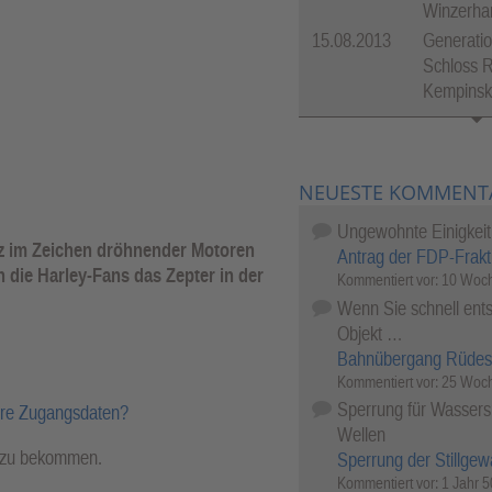
Winzerha
15.08.2013
Generatio
Schloss R
Kempinsk
NEUESTE KOMMENT
Ungewohnte Einigkeit
z im Zeichen dröhnender Motoren
Antrag der FDP-Frakt
 die Harley-Fans das Zepter in der
Kommentiert vor:
10 Woch
Wenn Sie schnell ents
Objekt …
Bahnübergang Rüdes
Kommentiert vor:
25 Woch
Sperrung für Wassersp
hre Zugangsdaten?
Wellen
l zu bekommen.
Sperrung der Stillgew
Kommentiert vor:
1 Jahr 