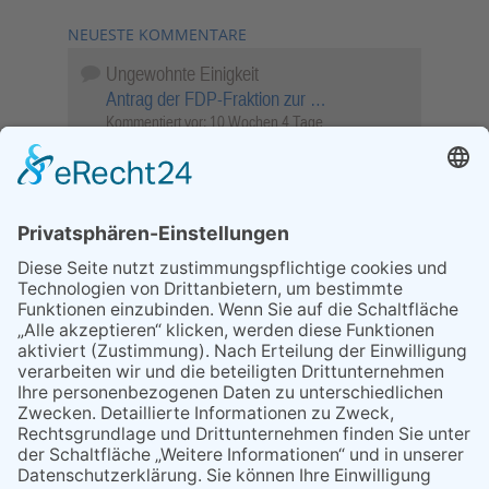
NEUESTE KOMMENTARE
Ungewohnte Einigkeit
Antrag der FDP-Fraktion zur …
Kommentiert vor:
10 Wochen 4 Tage
Wenn Sie schnell entscheiden, wird das
Objekt …
Bahnübergang Rüdesheim
Kommentiert vor:
25 Wochen 5 Tage
Sperrung für Wassersportler schlägt hohe
Wellen
Sperrung der Stillgewässer
Kommentiert vor:
1 Jahr 50 Wochen
Literarischer Rückblick
Alte Schule
Kommentiert vor:
3 Jahre 18 Wochen
Abschaltung der Straßenbeleuchtung
Abschaltung der Strassenbeleuchtung
Kommentiert vor:
3 Jahre 29 Wochen