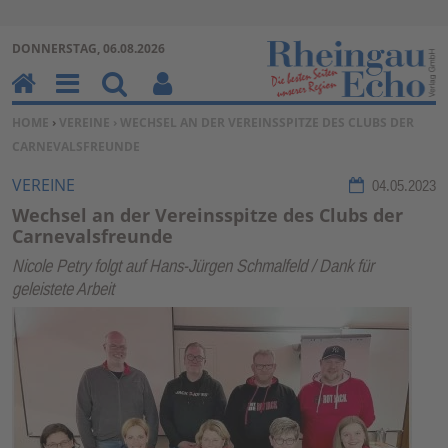
Zur Navigation springen ↓
DONNERSTAG, 06.08.2026
Zum Inhalt springen ↓
H
M
Su
Be
SIE BEFINDEN SICH HIER:
HOME
›
VEREINE
› WECHSEL AN DER VEREINSSPITZE DES CLUBS DER
o
en
ch
nu
CARNEVALSFREUNDE
m
u
en
tz
e
erf
VEREINE
04.05.2023
un
Wechsel an der Vereinsspitze des Clubs der
kti
Carnevalsfreunde
on
Nicole Petry folgt auf Hans-Jürgen Schmalfeld / Dank für
en
geleistete Arbeit