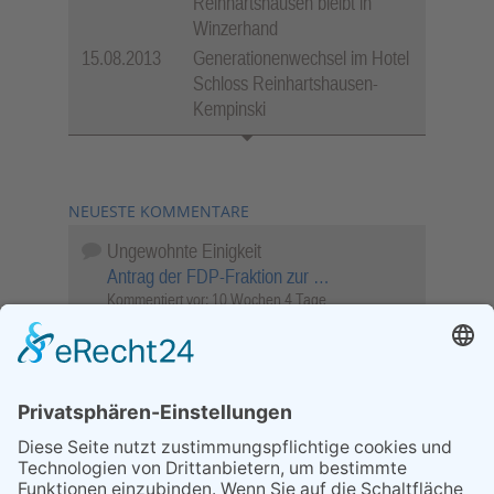
Reinhartshausen bleibt in
Winzerhand
15.08.2013
Generationenwechsel im Hotel
Schloss Reinhartshausen-
Kempinski
NEUESTE KOMMENTARE
Ungewohnte Einigkeit
Antrag der FDP-Fraktion zur …
Kommentiert vor:
10 Wochen 4 Tage
Wenn Sie schnell entscheiden, wird das
Objekt …
Bahnübergang Rüdesheim
Kommentiert vor:
25 Wochen 6 Tage
Sperrung für Wassersportler schlägt hohe
Wellen
Sperrung der Stillgewässer