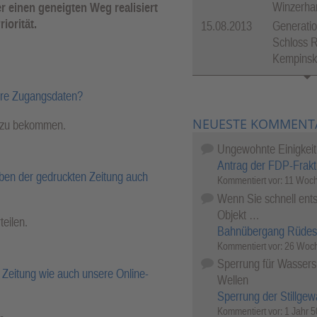
Winzerha
r einen geneigten Weg realisiert
iorität.
15.08.2013
Generatio
Schloss R
Kempinsk
hre Zugangsdaten?
NEUESTE KOMMENT
l zu bekommen.
Ungewohnte Einigkeit
Antrag der FDP-Frakt
ben der gedruckten Zeitung auch
Kommentiert vor:
11 Woch
Wenn Sie schnell ents
Objekt …
teilen.
Bahnübergang Rüdes
Kommentiert vor:
26 Woch
Sperrung für Wassersp
Zeitung wie auch unsere Online-
Wellen
Sperrung der Stillgew
Kommentiert vor:
1 Jahr 