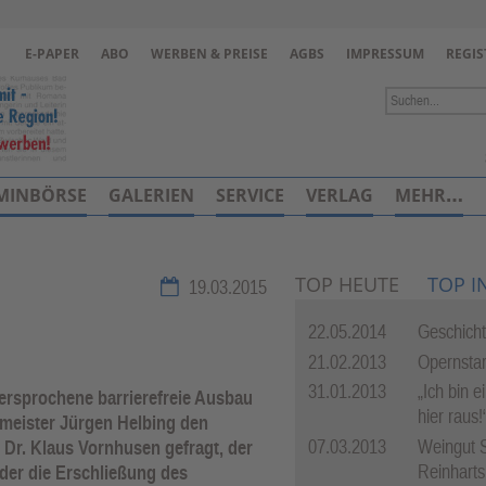
Zur Navigation springen ↓
E-PAPER
ABO
WERBEN & PREISE
AGBS
IMPRESSUM
REGIS
Zum Inhalt springen ↓
MINBÖRSE
GALERIEN
SERVICE
VERLAG
MEHR…
TOP HEUTE
TOP I
19.03.2015
22.05.2014
Geschich
21.02.2013
Opernstar
31.01.2013
„Ich bin e
ersprochene barrierefreie Ausbau
hier raus!
ermeister Jürgen Helbing den
07.03.2013
Weingut 
Dr. Klaus Vornhusen gefragt, der
Reinharts
der die Erschließung des