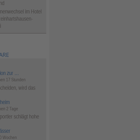
nd
nenwechsel im Hotel
einhartshausen-
i
ARE
ion zur …
en 17 Stunden
cheiden, wird das
heim
en 2 Tage
ortler schlägt hohe
ässer
50 Wochen