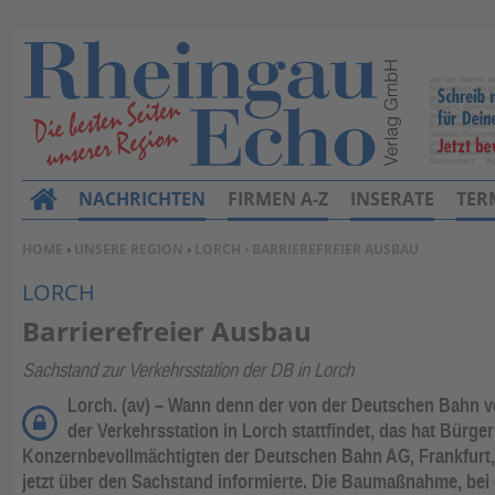
NACHRICHTEN
FIRMEN A-Z
INSERATE
TER
H
o
SIE BEFINDEN SICH HIER:
HOME
›
UNSERE REGION
›
LORCH
› BARRIEREFREIER AUSBAU
m
LORCH
e
Barrierefreier Ausbau
Sachstand zur Verkehrsstation der DB in Lorch
Lorch. (av) – Wann denn der von der Deutschen Bahn v
der Verkehrsstation in Lorch stattfindet, das hat Bürg
Konzernbevollmächtigten der Deutschen Bahn AG, Frankfurt, 
jetzt über den Sachstand informierte. Die Baumaßnahme, bei 