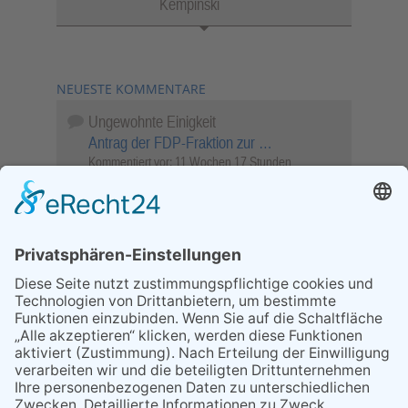
Kempinski
NEUESTE KOMMENTARE
Ungewohnte Einigkeit
Antrag der FDP-Fraktion zur …
Kommentiert vor:
11 Wochen 17 Stunden
Wenn Sie schnell entscheiden, wird das
Objekt …
Bahnübergang Rüdesheim
Kommentiert vor:
26 Wochen 2 Tage
Sperrung für Wassersportler schlägt hohe
Wellen
Sperrung der Stillgewässer
Kommentiert vor:
1 Jahr 50 Wochen
Literarischer Rückblick
Alte Schule
Kommentiert vor:
3 Jahre 18 Wochen