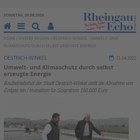
Zur Navigation springen ↓
SONNTAG, 09.08.2026
Zum Inhalt springen ↓
H
M
Su
Be
SIE BEFINDEN SICH HIER:
HOME
›
UNSERE REGION
›
OESTRICH-WINKEL
› UMWELT- UND
o
en
ch
nu
KLIMASCHUTZ DURCH SELBST ERZEUGTE ENERGIE
m
u
en
tz
e
erf
OESTRICH-WINKEL
21.04.2022
un
Umwelt- und Klimaschutz durch selbst
kti
erzeugte Energie
on
Baubetriebshof der Stadt Oestrich-Winkel stellt die Abnahme von
en
Erdgas ein / Investition für Solarstrom 150.000 Euro