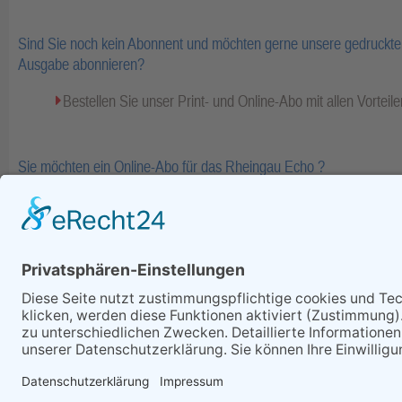
Sind Sie noch kein Abonnent und möchten gerne unsere gedruckte 
Ausgabe abonnieren?
Bestellen Sie unser Print- und Online-Abo mit allen Vorteile
Sie möchten ein Online-Abo für das Rheingau Echo ?
Bestellen Sie Ihr Online-Abo inkl. Bezahlinhalte und E-Pape
Fa
zurück
Alle Rechte vorbehalten - Rheing
Telefon: (06722) 99 66 - 0, Te