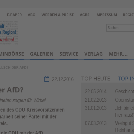
Zur Navigation springen ↓
E-PAPER
ABO
WERBEN & PREISE
AGBS
IMPRESSUM
REGIS
Zum Inhalt springen ↓
MINBÖRSE
GALERIEN
SERVICE
VERLAG
MEHR…
LLSCH DER AFD?
TOP HEUTE
TOP I
22.12.2016
er AfD?
22.05.2014
Geschich
21.02.2013
Opernstar
neten sorgen für Wirbel
31.01.2013
„Ich bin e
agen des CDU-Kreisvorsitzenden
hier raus!
rbeit seiner Partei mit der
07.03.2013
Weingut 
eis.
Reinharts
e die CDU mit der AfD