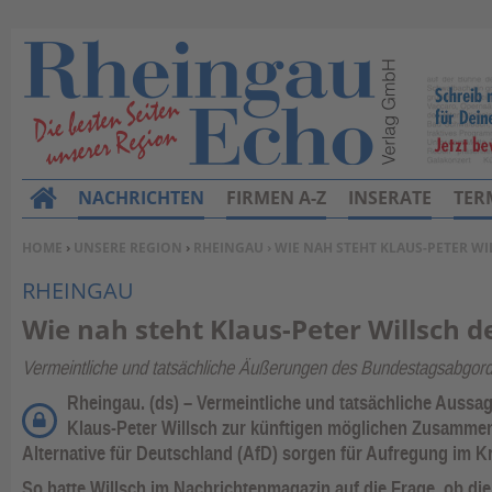
NACHRICHTEN
FIRMEN A-Z
INSERATE
TER
H
o
SIE BEFINDEN SICH HIER:
HOME
›
UNSERE REGION
›
RHEINGAU
› WIE NAH STEHT KLAUS-PETER WI
m
RHEINGAU
e
Wie nah steht Klaus-Peter Willsch d
Vermeintliche und tatsächliche Äußerungen des Bundestagsabgord
Rheingau. (ds) – Vermeintliche und tatsächliche Auss
Klaus-Peter Willsch zur künftigen möglichen Zusammena
Alternative für Deutschland (AfD) sorgen für Aufregung im Kr
So hatte Willsch im Nachrichtenmagazin auf die Frage, ob di