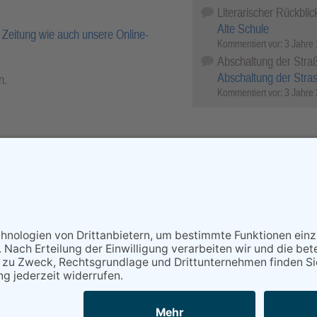
Literarischer Rückblic
Alte Schule
Zeitung wie auch unsere Online-
Kommentiert vor:
3 Jahre
Abschaltung der Stra
Abschaltung der Stra
n.
Kommentiert vor:
3 Jahre
r-Archiv.
cebook
X (Twitter)
WhatsApp
Telegram
Threema
Mail
Print
NACH OBEN
au Echo Verlag GmbH, Industriestraße 22, 65366 Geisenheim,
lefax: (06722) 99 66 - 99, E-Mail:
info@rheingau-echo.de