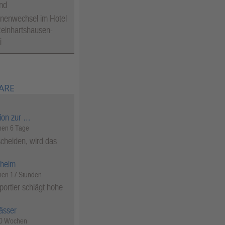
nd
nenwechsel im Hotel
einhartshausen-
i
ARE
ion zur …
en 6 Tage
cheiden, wird das
heim
en 17 Stunden
ortler schlägt hohe
ässer
50 Wochen