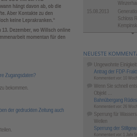
Winzerha
dwann hängt davon ab, ob die
15.08.2013
Generatio
te. Aber Kontakte zu den
Schloss R
doch keine Leprakranken.“
Kempinsk
 13. Dezember, wo Willsch online
sammenarbeit momentan für den
NEUESTE KOMMENT
Ungewohnte Einigkeit
Antrag der FDP-Frakt
hre Zugangsdaten?
Kommentiert vor:
10 Woch
Wenn Sie schnell ents
l zu bekommen.
Objekt …
Bahnübergang Rüdes
Kommentiert vor:
26 Woch
ben der gedruckten Zeitung auch
Sperrung für Wassersp
Wellen
Sperrung der Stillgew
teilen.
Kommentiert vor:
1 Jahr 