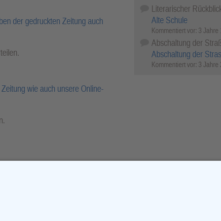
Literarischer Rückblic
Alte Schule
ben der gedruckten Zeitung auch
Kommentiert vor:
3 Jahre
Abschaltung der Stra
teilen.
Abschaltung der Stra
Kommentiert vor:
3 Jahre
Zeitung wie auch unsere Online-
n.
r-Archiv.
cebook
X (Twitter)
WhatsApp
Telegram
Threema
Mail
Print