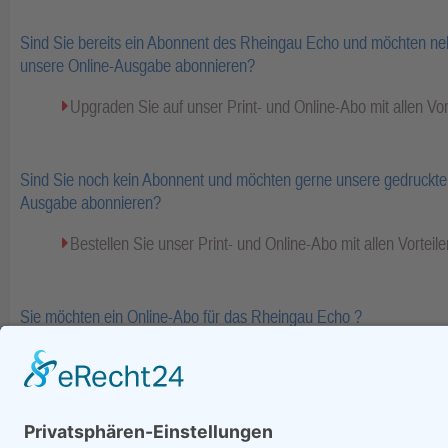
Sind Sie bereits ein Abonnent des Rheingau Echo und möchten ne
unsere Online-Ausgabe abonnieren?
Upgraden Sie auf unser Print- und Online-Abo mit allen Vor
Sind Sie noch kein Abonnent und möchten gerne unsere gedruckte 
Ausgabe abonnieren?
Bestellen Sie unser Print- und Online-Abo mit allen Vorteile
Sie möchten ein Online-Abo für das Rheingau Echo ?
Bestellen Sie Ihr Online-Abo inkl. Bezahlinhalte und E-Pape
Fa
zurück