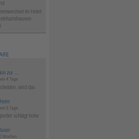
nd
nenwechsel im Hotel
einhartshausen-
i
ARE
ion zur …
en 4 Tage
cheiden, wird das
heim
en 5 Tage
ortler schlägt hohe
ässer
50 Wochen