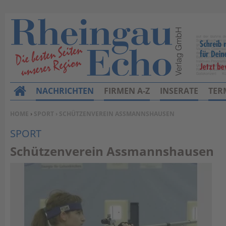
NACHRICHTEN
FIRMEN A-Z
INSERATE
TER
H
o
SIE BEFINDEN SICH HIER:
HOME
›
SPORT
› SCHÜTZENVEREIN ASSMANNSHAUSEN
m
SPORT
e
Schützenverein Assmannshausen