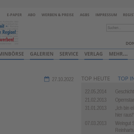
Zur Navigation springen ↓
E-PAPER
ABO
WERBEN & PREISE
AGBS
IMPRESSUM
REGIS
Zum Inhalt springen ↓
DON
MINBÖRSE
GALERIEN
SERVICE
VERLAG
MEHR…
TOP HEUTE
TOP I
27.10.2022
22.05.2014
Geschich
21.02.2013
Opernstar
31.01.2013
„Ich bin e
hier raus!
07.03.2013
Weingut 
Reinharts