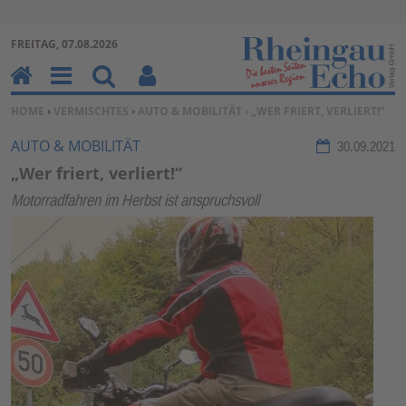
Zur Navigation springen ↓
FREITAG, 07.08.2026
Zum Inhalt springen ↓
H
M
Su
Be
SIE BEFINDEN SICH HIER:
HOME
›
VERMISCHTES
›
AUTO & MOBILITÄT
› „WER FRIERT, VERLIERT!“
o
en
ch
nu
m
u
en
tz
AUTO & MOBILITÄT
30.09.2021
e
erf
„Wer friert, verliert!“
un
Motorradfahren im Herbst ist anspruchsvoll
kti
on
en