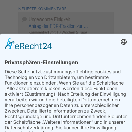
NEUESTE KOMMENTARE
Ungewohnte Einigkeit
Antrag der FDP-Fraktion zur …
Kommentiert vor:
10 Wochen 5 Tage
Wenn Sie schnell entscheiden, wird das
Objekt …
Bahnübergang Rüdesheim
Kommentiert vor:
25 Wochen 6 Tage
Sperrung für Wassersportler schlägt hohe
Wellen
Sperrung der Stillgewässer
Kommentiert vor:
1 Jahr 50 Wochen
Literarischer Rückblick
Alte Schule
Kommentiert vor:
3 Jahre 18 Wochen
Abschaltung der Straßenbeleuchtung
Abschaltung der Strassenbeleuchtung
Kommentiert vor:
3 Jahre 29 Wochen