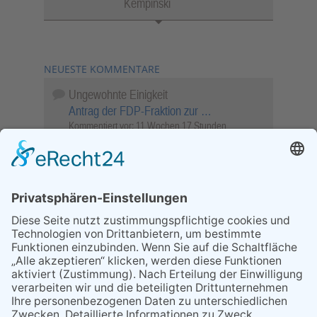
Kempinski
NEUESTE KOMMENTARE
Ungewohnte Einigkeit
Antrag der FDP-Fraktion zur …
Kommentiert vor:
11 Wochen 17 Stunden
Wenn Sie schnell entscheiden, wird das
Objekt …
Bahnübergang Rüdesheim
Kommentiert vor:
26 Wochen 2 Tage
Sperrung für Wassersportler schlägt hohe
Wellen
Sperrung der Stillgewässer
Kommentiert vor:
1 Jahr 50 Wochen
Literarischer Rückblick
Alte Schule
Kommentiert vor:
3 Jahre 18 Wochen