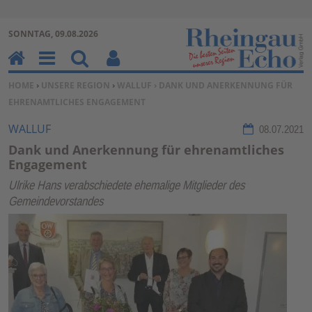
Zur Navigation springen ↓
SONNTAG, 09.08.2026
Zum Inhalt springen ↓
H
M
Su
Be
SIE BEFINDEN SICH HIER:
HOME
›
UNSERE REGION
›
WALLUF
› DANK UND ANERKENNUNG FÜR
o
en
ch
nu
EHRENAMTLICHES ENGAGEMENT
m
u
en
tz
e
erf
WALLUF
08.07.2021
un
Dank und Anerkennung für ehrenamtliches
kti
Engagement
on
Ulrike Hans verabschiedete ehemalige Mitglieder des
en
Gemeindevorstandes