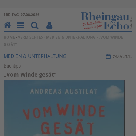
Zur Navigation springen ↓
FREITAG, 07.08.2026
Zum Inhalt springen ↓
H
M
Su
Be
SIE BEFINDEN SICH HIER:
HOME
›
VERMISCHTES
›
MEDIEN & UNTERHALTUNG
› „VOM WINDE
o
en
ch
nu
GESÄT“
m
u
en
tz
e
erf
MEDIEN & UNTERHALTUNG
24.07.2015
un
Buchtipp
kti
„Vom Winde gesät“
on
en