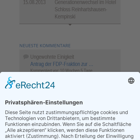
15.08.2013
Generationenwechsel im Hotel
Schloss Reinhartshausen-
Kempinski
NEUESTE KOMMENTARE
Ungewohnte Einigkeit
Antrag der FDP-Fraktion zur …
Kommentiert vor:
10 Wochen 5 Tage
Wenn Sie schnell entscheiden, wird das
Objekt …
Bahnübergang Rüdesheim
Kommentiert vor:
25 Wochen 6 Tage
Sperrung für Wassersportler schlägt hohe
Wellen
Sperrung der Stillgewässer
Kommentiert vor:
1 Jahr 50 Wochen
Literarischer Rückblick